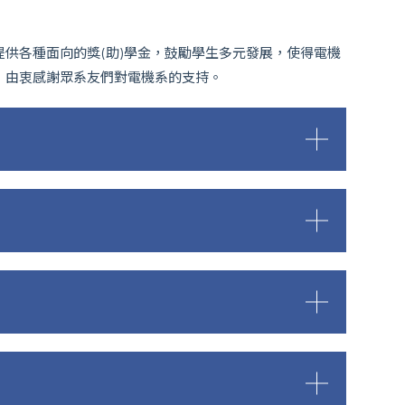
Members
提供各種面向的獎(助)學金，鼓勵學生多元發展，使得電機
，由衷感謝眾系友們對電機系的支持。
News
Admissions
Current Students
High School Students
Alumni
Downloads