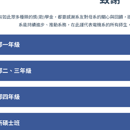
有如此眾多種類的獎(助)學金，都要感謝系友對母系的關心與回饋，
系能持續進步、推動系務，在此謹代表電機系的所有師生
部一年級
部二、三年級
部四年級
所碩士班