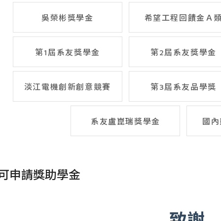
吳榮彬獎學金
希望工程回饋金Ａ
第1屆系友獎學金
第2屆系友獎學金
淡江電機創新創意競賽
第3屆系友品學獎
系友盧崑瑞獎學金
國內
可申請獎助學金
致謝