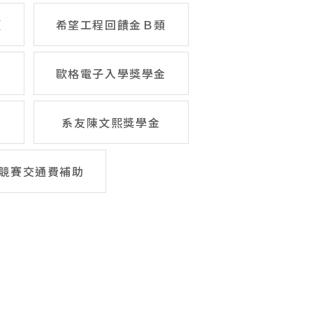
類
希望工程回饋金Ｂ類
歐格電子入學獎學金
系友陳文熙獎學金
競賽交通費補助
Overview