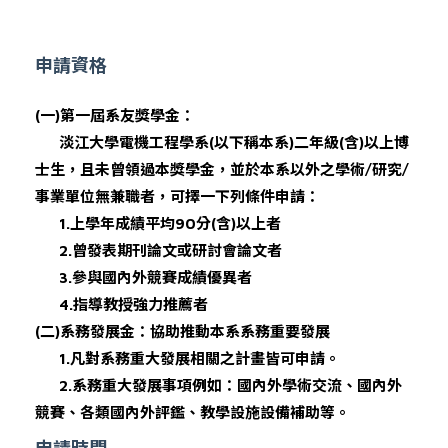
申請資格
(
一
)
第一屆系友獎學金：
淡江大學電機工程學系
(
以下稱本系
)
二年級
(
含
)
以上博
士生，且未曾領過本獎學金，並於本系以外之學術
/
研究
/
事業單位無兼職者，可擇一下列條件申請：
1.
上學年成績平均
90
分
(
含
)
以上者
2.
曾發表期刊論文或研討會論文者
3.
參與國內外競賽成績優異者
4.
指導教授強力推薦者
(
二
)
系務發展金：協助推動本系系務重要發展
1.
凡對系務重大發展相關之計畫皆可申請。
2.
系務重大發展事項例如：國內外學術交流、國內外
競賽、各類國內外評鑑、教學設施設備補助等。