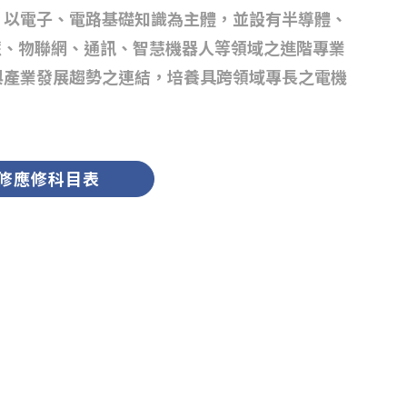
，以電子、電路基礎知識為主體，並設有半導體、
系所簡介
慧、物聯網、通訊、智慧機器人等領域之進階專業
與產業發展趨勢之連結，培養具跨領域專長之電機
系所成員
在校生專區
修應修科目表
高中生專區
校友專區
下載專區