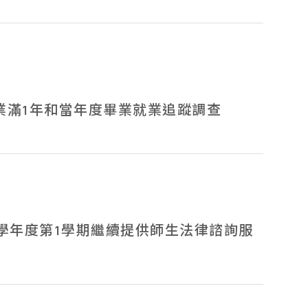
系所簡介
系所成員
在校生專區
業滿1年和當年度畢業就業追蹤調查
高中生專區
校友專區
下載專區
4學年度第1學期繼續提供師生法律諮詢服
Facebook