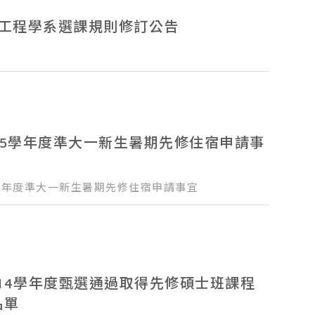
機工程學系選課規則修訂公告
15學年度準大一新生暑期先修住宿申請事
5學年度準大一新生暑期先修住宿申請事宜
最新消息
14學年度甄選通過取得先修碩士班課程
招生專區
名單