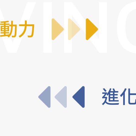
VIN
動力
進