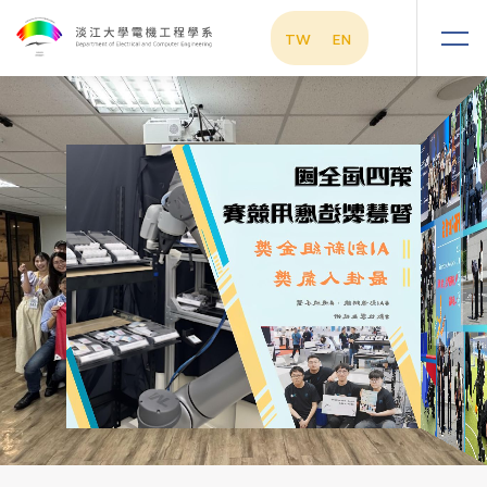
TW
EN