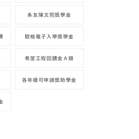
系友陳文熙獎學金
賽
歐格電子入學獎學金
類
希望工程回饋金Ａ類
金
各年級可申請獎助學金
金