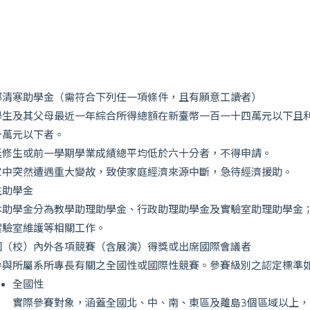
部清寒助學金（需符合下列任一項條件，且有願意工讀者）
學生及其父母最近一年綜合所得總額在新臺幣一百一十四萬元以下且
十萬元以下者。
延修生或前一學期學業成績總平均低於六十分者，不得申請。
家中突然遭遇重大變故，致使家庭經濟來源中斷，急待經濟援助。
生助學金
本助學金分為教學助理助學金、行政助理助學金及實驗室助理助學金
實驗室維護等相關工作。
國（校）內外各項競賽（含展演）得獎或出席國際會議者
參與所屬系所專長有關之全國性或國際性競賽。參賽級別之認定標準
全國性
實際參賽對象，涵蓋全國北、中、南、東區及離島3個區域以上，