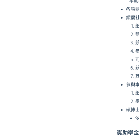
本助
各項
績優
參與
碩博
獎助學金