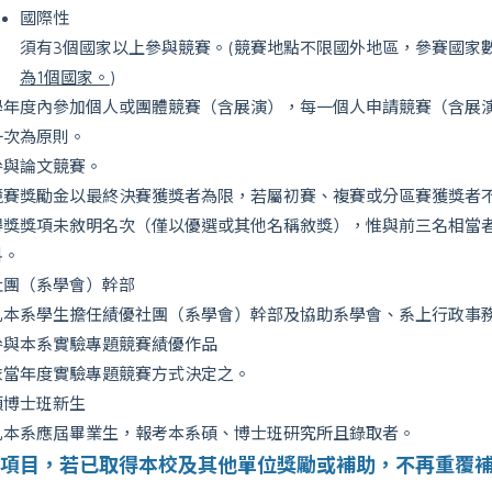
國際性
須有3個國家以上參與競賽。(競賽地點不限國外地區，參賽國家
為
1
個國家。
)
學年度內參加個人或團體競賽（含展演），每一個人申請競賽（含展
一次為原則。
參與論文競賽。
競賽獎勵金以最終決賽獲獎者為限，若屬初賽、複賽或分區賽獲獎者
得獎獎項未敘明名次（僅以優選或其他名稱敘獎），惟與前三名相當
料。
社團（系學會）幹部
凡本系學生擔任績優社團（系學會）幹部及協助系學會、系上行政事務
參與本系實驗專題競賽績優作品
依當年度實驗專題競賽方式決定之。
碩博士班新生
凡本系應屆畢業生，報考本系碩、博士班研究所且錄取者。
項目，若已取得本校及其他單位獎勵或補助，不再重覆