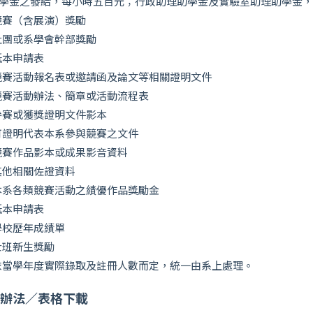
學金之發給，每小時五百元；行政助理助學金及實驗室助理助學金，
競賽（含展演）獎勵
社團或系學會幹部獎勵
紙本申請表
競賽活動報名表或邀請函及論文等相關證明文件
競賽活動辦法、簡章或活動流程表
參賽或獲獎證明文件影本
可證明代表本系參與競賽之文件
競賽作品影本或成果影音資料
其他相關佐證資料
本系各類競賽活動之績優作品獎勵金
紙本申請表
學校歷年成績單
士班新生獎勵
依當學年度實際錄取及註冊人數而定，統一由系上處理。
辦法／表格下載