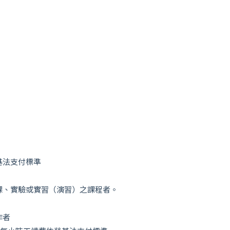
最新消息
基法支付標準
招生專區
課、實驗或實習（演習）之課程者。
系所簡介
作者