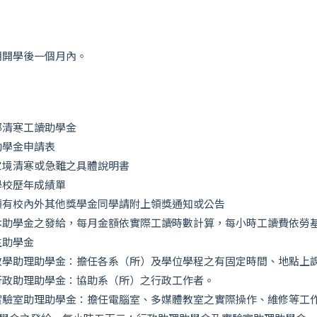
期開學後一個月內。
部清寒工讀助學金
助學金申請表
家境清寒或急難之具體說明書
學校歷年成績單
領有校內外其他獎學金同學請附上領獎通知或公告
本助學金之發給，每月金額依實際工讀時數計算，每小時工讀費依勞
生助學金
教學助理助學金：擔任各系（所）及學位學程之有固定時間、地點上
行政助理助學金：協助系（所）之行政工作者。
實驗室助理助學金：擔任電腦室、多媒體教室之實際操作、維修等工