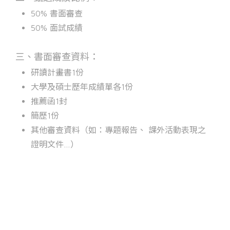
50% 書面審查
50% 面試成績
三、書面審查資料：
研讀計畫書1份
大學及碩士歷年成績單各1份
推薦函1封
簡歷1份
其他審查資料（如：專題報告、 課外活動表現之
證明文件…）
Overview
Members
News