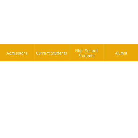
High School
Admissions
Current Students
Alumni
Students
TK
FAX
+886-2-2620-9814