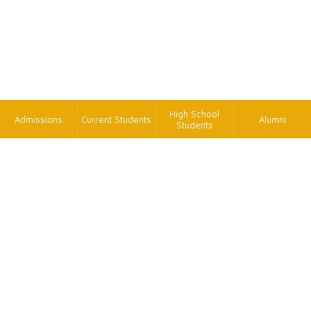
High School
Admissions
Current Students
Alumni
Students
TK
FAX
+886-2-2620-9814