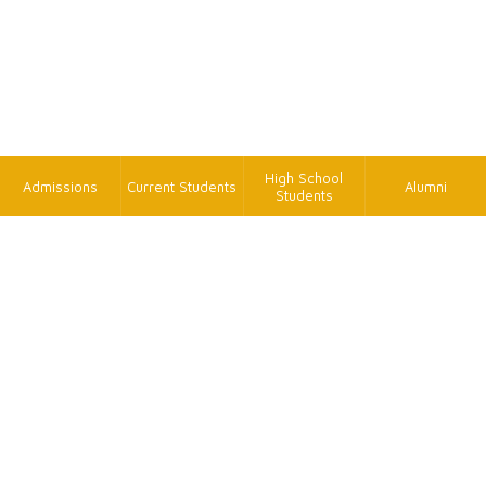
High School
Admissions
Current Students
Alumni
Students
TK
FAX
+886-2-2620-9814