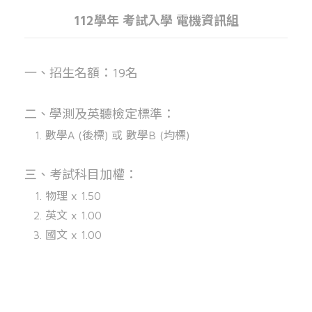
112學年 考試入學 電機資訊組
一、招生名額：19名
二、學測及英聽檢定標準：
數學A (後標) 或 數學B (均標)
三、考試科目加權：
物理 x 1.50
英文 x 1.00
Overview
國文 x 1.00
Members
News