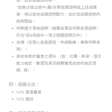
者、自學成績證明等。
*如無法提出高中(職)在學成績證明或上述成績
者，得以其他成績證明取代，並於該成績證明內
敘明理由。
特殊選才資格證明（競賽成果或特殊表現證明，
符合1至8項其中一項之相關證明文件）。
自傳（含個人成長歷程、申請動機、專業特殊表
現）。
其他有助於審查之資料 （如：社團、幹部、語文
能力檢定、數理及資訊競賽獲獎或技術檢定證
明…等）。
四、成績占比：
50% 書面審查
50% 面試