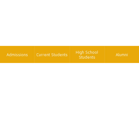
High School
Admissions
Current Students
Alumni
Students
TK
FAX
+886-2-2620-9814