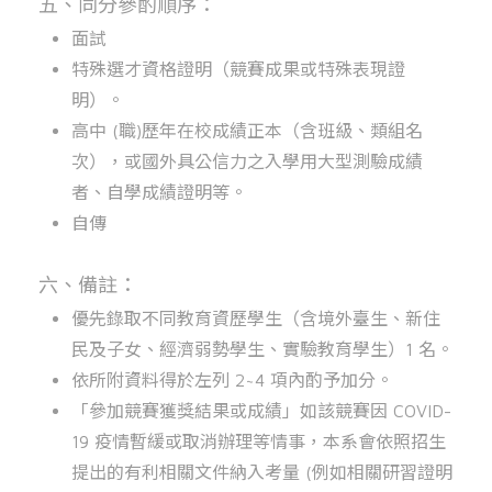
五、同分參酌順序：
面試
特殊選才資格證明（競賽成果或特殊表現證
明）。
高中 (職)歷年在校成績正本（含班級、類組名
次），或國外具公信力之入學用大型測驗成績
者、自學成績證明等。
自傳
六、備註：
優先錄取不同教育資歷學生（含境外臺生、新住
Overview
民及子女、經濟弱勢學生、實驗教育學生）1 名。
依所附資料得於左列 2~4 項內酌予加分。
「參加競賽獲獎結果或成績」如該競賽因 COVID-
Members
19 疫情暫緩或取消辦理等情事，本系會依照招生
提出的有利相關文件納入考量 (例如相關研習證明
News