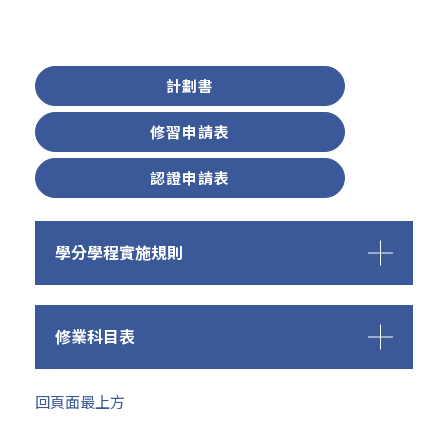
計劃書
修習申請表
認證申請表
最新消息
學分學程實施規則
招生專區
修業科目表
系所簡介
系所成員
回頁面最上方