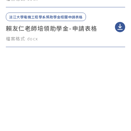
系所簡介
淡江大學電機工程學系獎助學金相關申請表格
系所成員
賴友仁老師培領助學金-申請表格
在校生專區
檔案格式:
docx
高中生專區
校友專區
下載專區
Facebook