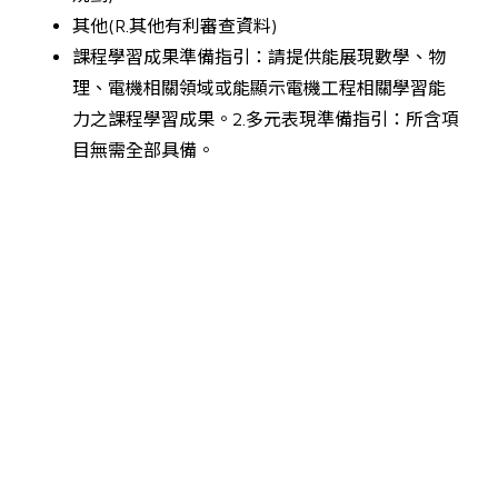
其他(R.其他有利審查資料)
系所簡介
課程學習成果準備指引：請提供能展現數學、物
理、電機相關領域或能顯示電機工程相關學習能
系所成員
力之課程學習成果。2.多元表現準備指引：所含項
目無需全部具備。
在校生專區
高中生專區
校友專區
下載專區
Facebook