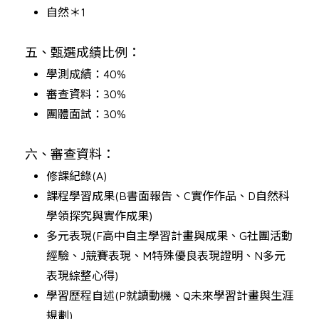
自然＊1
五、甄選成績比例：
學測成績：40%
審查資料：30%
團體面試：30%
六、審查資料：
修課紀錄(A)
課程學習成果(B書面報告、C實作作品、D自然科
學領探究與實作成果)
多元表現(F高中自主學習計畫與成果、G社團活動
最新消息
經驗、J競賽表現、M特殊優良表現證明、N多元
表現綜整心得)
招生專區
學習歷程自述(P就讀動機、Q未來學習計畫與生涯
規劃)