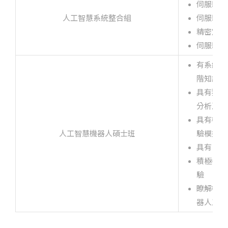
伺服驅動
人工智慧系統整合組
伺服驅動
精密定位
伺服驅動
有系統地
階知識
最新消息
具有獨立
分析及創
招生專區
具有機器
人工智慧機器人碩士班
驗模擬軟
系所簡介
具有自行
積極參與
系所成員
驗
瞭解機器
在校生專區
器人工程