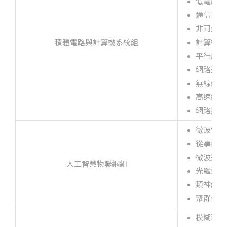
低電壓元
通信系統
非同步傳
積體電路與計算機系統組
計算機組
平行處理
網路連接
無線網路
高速網路
網路與資
微波電路
從事射頻
微波通訊
人工智慧物聯網組
光纖通訊
類神經網
聚群分析
模糊理論